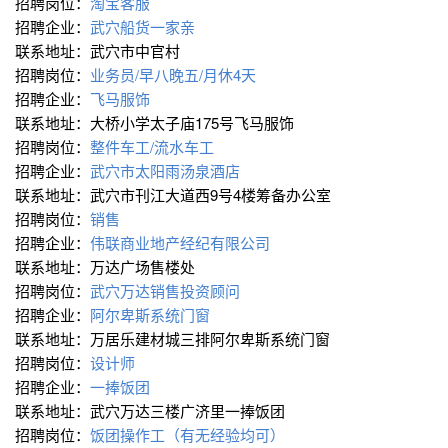
招聘岗位：
淘宝客服
招聘企业：
武穴船货一家亲
联系地址：武穴市中官村
招聘岗位：
业务员/早八晚五/月休4天
招聘企业：
飞马服饰
联系地址：大桥小学太子庙175号飞马服饰
招聘岗位：
整件车工/流水车工
招聘企业：
武穴市太阳雨汤泉酒店
联系地址：武穴市刊江大道西9号4楼筹备办公室
招聘岗位：
销售
招聘企业：
伟联商业地产经纪有限公司
联系地址：万达广场售楼处
招聘岗位：
武穴万达销售投资顾问
招聘企业：
阿尔卑斯系统门窗
联系地址：万居乐建材城三排阿尔卑斯系统门窗
招聘岗位：
设计师
招聘企业：
一捧饭团
联系地址：武穴万达三楼广济里一捧饭团
招聘岗位：
饭团操作工（有无经验均可）