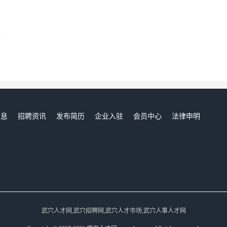
n
信息
招聘资讯
发布简历
企业入驻
会员中心
法律申明
们
武穴人才网,武穴招聘网,武穴人才市场,武穴人事人才网