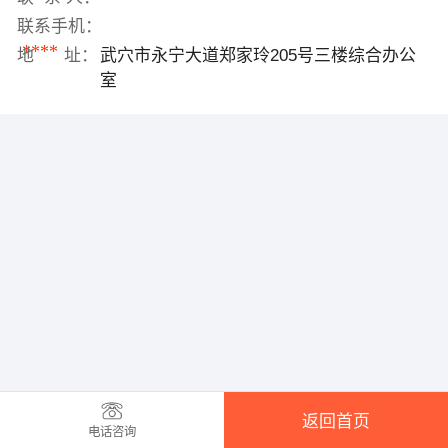
联系手机：
****
地 址：
武穴市永宁大道郑家玲205号三楼综合办公
室
返回首页
电话咨询